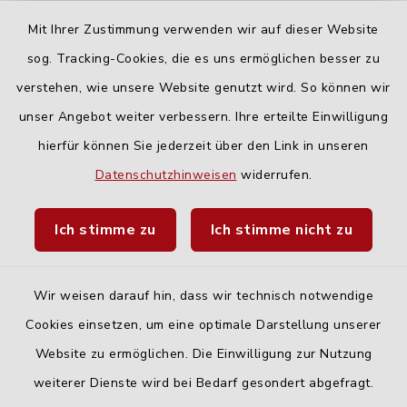
16:00-18:00 Uhr
Mit Ihrer Zustimmung verwenden wir auf dieser Website
Freitag:
sog. Tracking-Cookies, die es uns ermöglichen besser zu
geschlossen
verstehen, wie unsere Website genutzt wird. So können wir
unser Angebot weiter verbessern. Ihre erteilte Einwilligung
hierfür können Sie jederzeit über den Link in unseren
Quicklinks
Datenschutzhinweisen
widerrufen.
Landratsamt Neu-Ulm
Ich stimme zu
Ich stimme nicht zu
Fahrplanauskunft DING
Wir weisen darauf hin, dass wir technisch notwendige
Cookies einsetzen, um eine optimale Darstellung unserer
Website zu ermöglichen. Die Einwilligung zur Nutzung
Kontakt
weiterer Dienste wird bei Bedarf gesondert abgefragt.