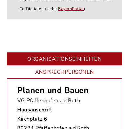
für Digitales (siehe
BayernPortal
)
ORGANISATIONS­EINHEITEN
ANSPRECHPERSONEN
Planen und Bauen
VG Pfaffenhofen a.d.Roth
Hausanschrift
Kirchplatz 6
89284 Pfaffenhofen a.d.Roth