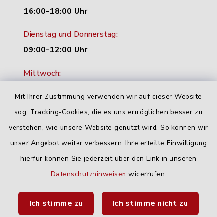
16:00-18:00 Uhr
Dienstag und Donnerstag:
09:00-12:00 Uhr
Mittwoch:
16:00-18:00 Uhr
Mit Ihrer Zustimmung verwenden wir auf dieser Website
Freitag:
sog. Tracking-Cookies, die es uns ermöglichen besser zu
geschlossen
verstehen, wie unsere Website genutzt wird. So können wir
unser Angebot weiter verbessern. Ihre erteilte Einwilligung
hierfür können Sie jederzeit über den Link in unseren
Quicklinks
Datenschutzhinweisen
widerrufen.
Landratsamt Neu-Ulm
Ich stimme zu
Ich stimme nicht zu
Fahrplanauskunft DING