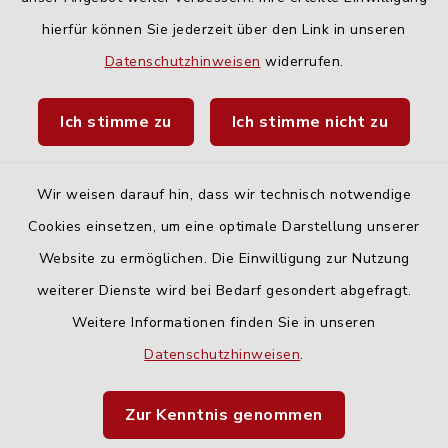
hierfür können Sie jederzeit über den Link in unseren
Quicklinks
Datenschutzhinweisen
widerrufen.
Landratsamt Neu-Ulm
Ich stimme zu
Ich stimme nicht zu
Fahrplanauskunft DING
Wir weisen darauf hin, dass wir technisch notwendige
Cookies einsetzen, um eine optimale Darstellung unserer
Website zu ermöglichen. Die Einwilligung zur Nutzung
Kontakt
weiterer Dienste wird bei Bedarf gesondert abgefragt.
Weitere Informationen finden Sie in unseren
Barrierefreiheit
Datenschutzhinweisen
.
Datenschutz
Zur Kenntnis genommen
Impressum