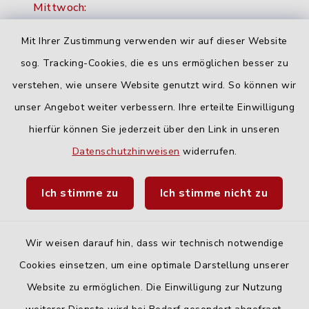
Mittwoch:
16:00-18:00 Uhr
Mit Ihrer Zustimmung verwenden wir auf dieser Website
Freitag:
sog. Tracking-Cookies, die es uns ermöglichen besser zu
geschlossen
verstehen, wie unsere Website genutzt wird. So können wir
unser Angebot weiter verbessern. Ihre erteilte Einwilligung
hierfür können Sie jederzeit über den Link in unseren
Quicklinks
Datenschutzhinweisen
widerrufen.
Landratsamt Neu-Ulm
Ich stimme zu
Ich stimme nicht zu
Fahrplanauskunft DING
Wir weisen darauf hin, dass wir technisch notwendige
Cookies einsetzen, um eine optimale Darstellung unserer
Website zu ermöglichen. Die Einwilligung zur Nutzung
Kontakt