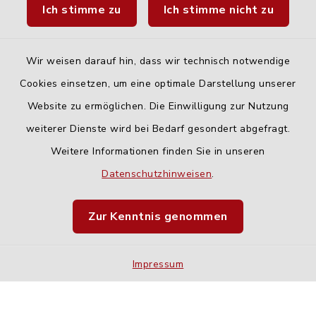
Ich stimme zu
Ich stimme nicht zu
Fahrplanauskunft DING
Wir weisen darauf hin, dass wir technisch notwendige
Cookies einsetzen, um eine optimale Darstellung unserer
Website zu ermöglichen. Die Einwilligung zur Nutzung
Kontakt
weiterer Dienste wird bei Bedarf gesondert abgefragt.
Weitere Informationen finden Sie in unseren
Barrierefreiheit
Datenschutzhinweisen
.
Datenschutz
Zur Kenntnis genommen
Impressum
Impressum
Sitemap
Cookie-Einstellungen