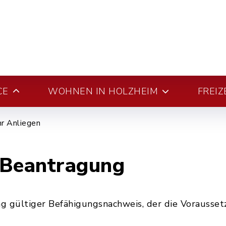
CE
WOHNEN IN HOLZHEIM
FREIZ
hr Anliegen
; Beantragung
ang gültiger Befähigungsnachweis, der die Voraussetz