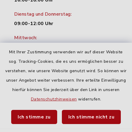
16:00-18:00 Uhr
Dienstag und Donnerstag:
09:00-12:00 Uhr
Mittwoch:
16:00-18:00 Uhr
Mit Ihrer Zustimmung verwenden wir auf dieser Website
Freitag:
sog. Tracking-Cookies, die es uns ermöglichen besser zu
geschlossen
verstehen, wie unsere Website genutzt wird. So können wir
unser Angebot weiter verbessern. Ihre erteilte Einwilligung
hierfür können Sie jederzeit über den Link in unseren
Quicklinks
Datenschutzhinweisen
widerrufen.
Landratsamt Neu-Ulm
Ich stimme zu
Ich stimme nicht zu
Fahrplanauskunft DING