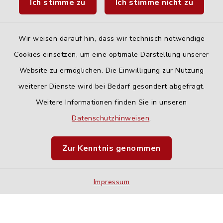
Ich stimme zu
Ich stimme nicht zu
Fahrplanauskunft DING
Wir weisen darauf hin, dass wir technisch notwendige
Cookies einsetzen, um eine optimale Darstellung unserer
Website zu ermöglichen. Die Einwilligung zur Nutzung
Kontakt
weiterer Dienste wird bei Bedarf gesondert abgefragt.
Weitere Informationen finden Sie in unseren
Barrierefreiheit
Datenschutzhinweisen
.
Datenschutz
Zur Kenntnis genommen
Impressum
Impressum
Sitemap
Cookie-Einstellungen