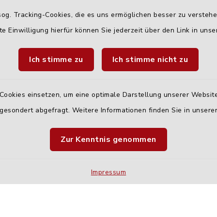
info@holzheim-
og. Tracking-Cookies, die es uns ermöglichen besser zu versteh
te Einwilligung hierfür können Sie jederzeit über den Link in uns
Ich stimme zu
Ich stimme nicht zu
Cookies einsetzen, um eine optimale Darstellung unserer Website
 gesondert abgefragt. Weitere Informationen finden Sie in unser
Quicklinks
Zur Kenntnis genommen
Landratsamt Neu-U
Fahrplanauskunft D
Impressum