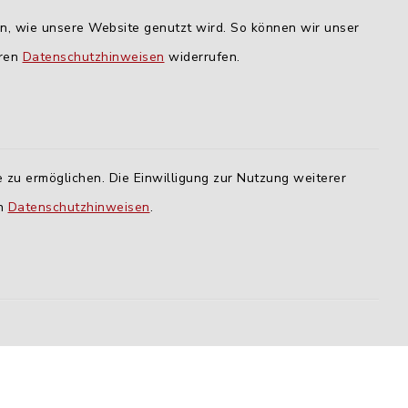
nu.de
Dienstag und Donnerstag:
en, wie unsere Website genutzt wird. So können wir unser
09:00-12:00 Uhr
eren
Datenschutzhinweisen
widerrufen.
Mittwoch:
16:00-18:00 Uhr
Freitag:
 zu ermöglichen. Die Einwilligung zur Nutzung weiterer
geschlossen
en
Datenschutzhinweisen
.
lm
ING