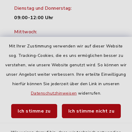
Dienstag und Donnerstag:
09:00-12:00 Uhr
Mittwoch:
16:00-18:00 Uhr
Mit Ihrer Zustimmung verwenden wir auf dieser Website
Freitag:
sog. Tracking-Cookies, die es uns ermöglichen besser zu
geschlossen
verstehen, wie unsere Website genutzt wird. So können wir
unser Angebot weiter verbessern. Ihre erteilte Einwilligung
hierfür können Sie jederzeit über den Link in unseren
Quicklinks
Datenschutzhinweisen
widerrufen.
Landratsamt Neu-Ulm
Ich stimme zu
Ich stimme nicht zu
Fahrplanauskunft DING