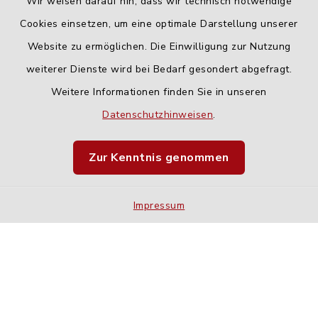
Wir weisen darauf hin, dass wir technisch notwendige
Cookies einsetzen, um eine optimale Darstellung unserer
Website zu ermöglichen. Die Einwilligung zur Nutzung
Kontakt
weiterer Dienste wird bei Bedarf gesondert abgefragt.
Weitere Informationen finden Sie in unseren
Barrierefreiheit
Datenschutzhinweisen
.
Datenschutz
Zur Kenntnis genommen
Impressum
Impressum
Sitemap
Cookie-Einstellungen