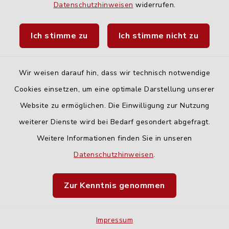
Datenschutzhinweisen
widerrufen.
Landratsamt Neu-Ulm
Ich stimme zu
Ich stimme nicht zu
Fahrplanauskunft DING
Wir weisen darauf hin, dass wir technisch notwendige
Cookies einsetzen, um eine optimale Darstellung unserer
Website zu ermöglichen. Die Einwilligung zur Nutzung
Kontakt
weiterer Dienste wird bei Bedarf gesondert abgefragt.
Weitere Informationen finden Sie in unseren
Barrierefreiheit
Datenschutzhinweisen
.
Datenschutz
Zur Kenntnis genommen
Impressum
Impressum
Sitemap