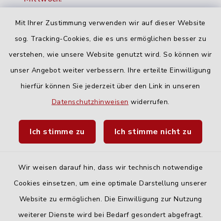
16:00-18:00 Uhr
Mit Ihrer Zustimmung verwenden wir auf dieser Website
Freitag:
sog. Tracking-Cookies, die es uns ermöglichen besser zu
geschlossen
verstehen, wie unsere Website genutzt wird. So können wir
unser Angebot weiter verbessern. Ihre erteilte Einwilligung
hierfür können Sie jederzeit über den Link in unseren
Quicklinks
Datenschutzhinweisen
widerrufen.
Landratsamt Neu-Ulm
Ich stimme zu
Ich stimme nicht zu
Fahrplanauskunft DING
Wir weisen darauf hin, dass wir technisch notwendige
Cookies einsetzen, um eine optimale Darstellung unserer
Website zu ermöglichen. Die Einwilligung zur Nutzung
Kontakt
weiterer Dienste wird bei Bedarf gesondert abgefragt.