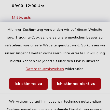
09:00-12:00 Uhr
Mittwoch:
16:00-18:00 Uhr
Mit Ihrer Zustimmung verwenden wir auf dieser Website
Freitag:
sog. Tracking-Cookies, die es uns ermöglichen besser zu
geschlossen
verstehen, wie unsere Website genutzt wird. So können wir
unser Angebot weiter verbessern. Ihre erteilte Einwilligung
hierfür können Sie jederzeit über den Link in unseren
Quicklinks
Datenschutzhinweisen
widerrufen.
Landratsamt Neu-Ulm
Ich stimme zu
Ich stimme nicht zu
Fahrplanauskunft DING
Wir weisen darauf hin, dass wir technisch notwendige
Cookies einsetzen, um eine optimale Darstellung unserer