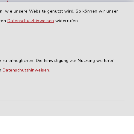
nu.de
Dienstag und Donnerstag:
en, wie unsere Website genutzt wird. So können wir unser
09:00-12:00 Uhr
eren
Datenschutzhinweisen
widerrufen.
Mittwoch:
16:00-18:00 Uhr
Freitag:
 zu ermöglichen. Die Einwilligung zur Nutzung weiterer
geschlossen
en
Datenschutzhinweisen
.
lm
ING