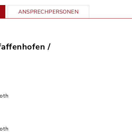
ANSPRECHPERSONEN
faffenhofen /
Roth
Roth