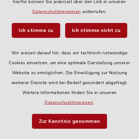
hierfür können Sie jederzeit über den Link in unseren
Quicklinks
Datenschutzhinweisen
widerrufen.
Landratsamt Neu-Ulm
Ich stimme zu
Ich stimme nicht zu
Fahrplanauskunft DING
Wir weisen darauf hin, dass wir technisch notwendige
Cookies einsetzen, um eine optimale Darstellung unserer
Website zu ermöglichen. Die Einwilligung zur Nutzung
Kontakt
weiterer Dienste wird bei Bedarf gesondert abgefragt.
Weitere Informationen finden Sie in unseren
Barrierefreiheit
Datenschutzhinweisen
.
Datenschutz
Zur Kenntnis genommen
Impressum