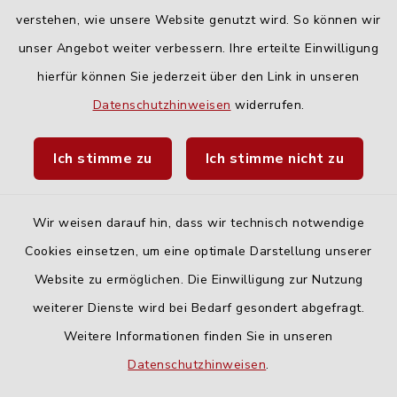
geschlossen
verstehen, wie unsere Website genutzt wird. So können wir
unser Angebot weiter verbessern. Ihre erteilte Einwilligung
hierfür können Sie jederzeit über den Link in unseren
Quicklinks
Datenschutzhinweisen
widerrufen.
Landratsamt Neu-Ulm
Ich stimme zu
Ich stimme nicht zu
Fahrplanauskunft DING
Wir weisen darauf hin, dass wir technisch notwendige
Cookies einsetzen, um eine optimale Darstellung unserer
Website zu ermöglichen. Die Einwilligung zur Nutzung
Kontakt
weiterer Dienste wird bei Bedarf gesondert abgefragt.
Weitere Informationen finden Sie in unseren
Barrierefreiheit
Datenschutzhinweisen
.
Datenschutz