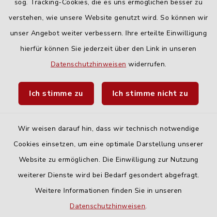
Freitag:
sog. Tracking-Cookies, die es uns ermöglichen besser zu
geschlossen
verstehen, wie unsere Website genutzt wird. So können wir
unser Angebot weiter verbessern. Ihre erteilte Einwilligung
hierfür können Sie jederzeit über den Link in unseren
Quicklinks
Datenschutzhinweisen
widerrufen.
Landratsamt Neu-Ulm
Ich stimme zu
Ich stimme nicht zu
Fahrplanauskunft DING
Wir weisen darauf hin, dass wir technisch notwendige
Cookies einsetzen, um eine optimale Darstellung unserer
Website zu ermöglichen. Die Einwilligung zur Nutzung
Kontakt
weiterer Dienste wird bei Bedarf gesondert abgefragt.
Weitere Informationen finden Sie in unseren
Barrierefreiheit
Datenschutzhinweisen
.