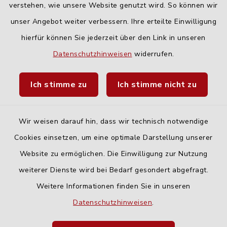
geschlossen
verstehen, wie unsere Website genutzt wird. So können wir
unser Angebot weiter verbessern. Ihre erteilte Einwilligung
hierfür können Sie jederzeit über den Link in unseren
Quicklinks
Datenschutzhinweisen
widerrufen.
Landratsamt Neu-Ulm
Ich stimme zu
Ich stimme nicht zu
Fahrplanauskunft DING
Wir weisen darauf hin, dass wir technisch notwendige
Cookies einsetzen, um eine optimale Darstellung unserer
Website zu ermöglichen. Die Einwilligung zur Nutzung
Kontakt
weiterer Dienste wird bei Bedarf gesondert abgefragt.
Weitere Informationen finden Sie in unseren
Barrierefreiheit
Datenschutzhinweisen
.
Datenschutz