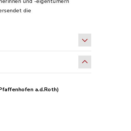
merinnen und -eigentümern
ersendet die
Pfaffenhofen a.d.Roth)