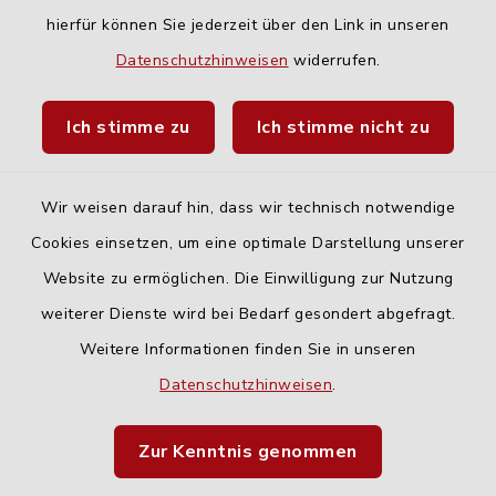
hierfür können Sie jederzeit über den Link in unseren
Quicklinks
Datenschutzhinweisen
widerrufen.
Landratsamt Neu-Ulm
Ich stimme zu
Ich stimme nicht zu
Fahrplanauskunft DING
Wir weisen darauf hin, dass wir technisch notwendige
Cookies einsetzen, um eine optimale Darstellung unserer
Website zu ermöglichen. Die Einwilligung zur Nutzung
Kontakt
weiterer Dienste wird bei Bedarf gesondert abgefragt.
Weitere Informationen finden Sie in unseren
Barrierefreiheit
Datenschutzhinweisen
.
Datenschutz
Zur Kenntnis genommen
Impressum