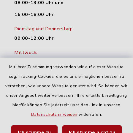
08:00-13:00 Uhr und
16:00-18:00 Uhr
Dienstag und Donnerstag:
09:00-12:00 Uhr
Mittwoch:
16:00-18:00 Uhr
Mit Ihrer Zustimmung verwenden wir auf dieser Website
Freitag:
sog. Tracking-Cookies, die es uns ermöglichen besser zu
geschlossen
verstehen, wie unsere Website genutzt wird. So können wir
unser Angebot weiter verbessern. Ihre erteilte Einwilligung
hierfür können Sie jederzeit über den Link in unseren
Quicklinks
Datenschutzhinweisen
widerrufen.
Landratsamt Neu-Ulm
Ich stimme zu
Ich stimme nicht zu