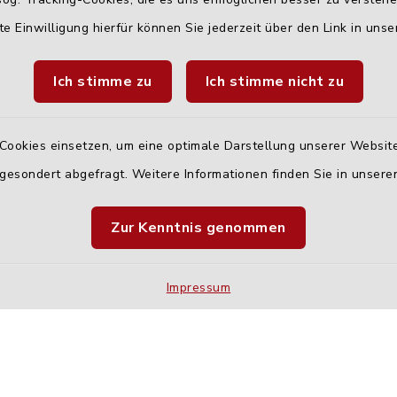
te Einwilligung hierfür können Sie jederzeit über den Link in uns
Ich stimme zu
Ich stimme nicht zu
Cookies einsetzen, um eine optimale Darstellung unserer Website
 gesondert abgefragt. Weitere Informationen finden Sie in unser
Quicklinks
Zur Kenntnis genommen
Landratsamt Neu-U
Fahrplanauskunft D
Impressum
Kontakt
Barrier