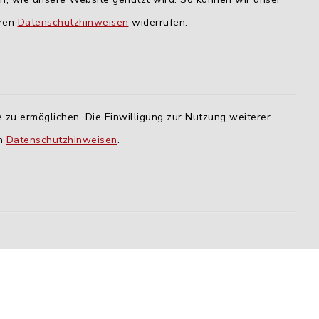
09:00-12:00 Uhr
eren
Datenschutzhinweisen
widerrufen.
Mittwoch:
16:00-18:00 Uhr
Freitag:
 zu ermöglichen. Die Einwilligung zur Nutzung weiterer
geschlossen
en
Datenschutzhinweisen
.
lm
ING
efreiheit
Datenschutz
Impressum