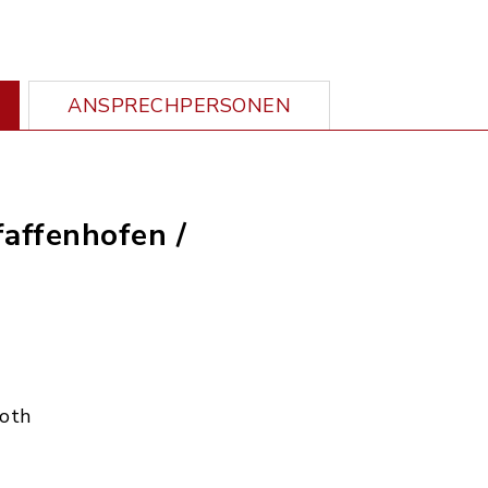
ANSPRECHPERSONEN
faffenhofen /
Roth