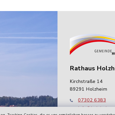
Rathaus Holz
Kirchstraße 14
89291 Holzheim
07302 6383
info@holzheim-
og. Tracking-Cookies, die es uns ermöglichen besser zu versteh