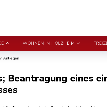
CE
WOHNEN IN HOLZHEIM
FREIZ
hr Anliegen
; Beantragung eines ei
sses