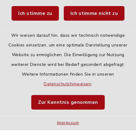
Landratsamt Neu-Ulm
Ich stimme zu
Ich stimme nicht zu
Fahrplanauskunft DING
Wir weisen darauf hin, dass wir technisch notwendige
Cookies einsetzen, um eine optimale Darstellung unserer
Website zu ermöglichen. Die Einwilligung zur Nutzung
Kontakt
weiterer Dienste wird bei Bedarf gesondert abgefragt.
Weitere Informationen finden Sie in unseren
Barrierefreiheit
Datenschutzhinweisen
.
Datenschutz
Zur Kenntnis genommen
Impressum
Impressum
Sitemap