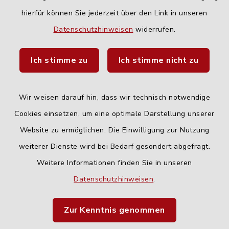
hierfür können Sie jederzeit über den Link in unseren
Quicklinks
Datenschutzhinweisen
widerrufen.
Landratsamt Neu-Ulm
Ich stimme zu
Ich stimme nicht zu
Fahrplanauskunft DING
Wir weisen darauf hin, dass wir technisch notwendige
Cookies einsetzen, um eine optimale Darstellung unserer
Website zu ermöglichen. Die Einwilligung zur Nutzung
Kontakt
weiterer Dienste wird bei Bedarf gesondert abgefragt.
Weitere Informationen finden Sie in unseren
Barrierefreiheit
Datenschutzhinweisen
.
Datenschutz
Zur Kenntnis genommen
Impressum