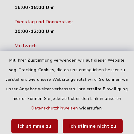
16:00-18:00 Uhr
Dienstag und Donnerstag:
09:00-12:00 Uhr
Mittwoch:
16:00-18:00 Uhr
Mit Ihrer Zustimmung verwenden wir auf dieser Website
Freitag:
sog. Tracking-Cookies, die es uns ermöglichen besser zu
geschlossen
verstehen, wie unsere Website genutzt wird. So können wir
unser Angebot weiter verbessern. Ihre erteilte Einwilligung
hierfür können Sie jederzeit über den Link in unseren
Quicklinks
Datenschutzhinweisen
widerrufen.
Landratsamt Neu-Ulm
Ich stimme zu
Ich stimme nicht zu
Fahrplanauskunft DING