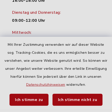
16:00-18:00 Uhr
Dienstag und Donnerstag:
09:00-12:00 Uhr
Mittwoch:
16:00-18:00 Uhr
Mit Ihrer Zustimmung verwenden wir auf dieser Website
Freitag:
sog. Tracking-Cookies, die es uns ermöglichen besser zu
geschlossen
verstehen, wie unsere Website genutzt wird. So können wir
unser Angebot weiter verbessern. Ihre erteilte Einwilligung
hierfür können Sie jederzeit über den Link in unseren
Quicklinks
Datenschutzhinweisen
widerrufen.
Landratsamt Neu-Ulm
Ich stimme zu
Ich stimme nicht zu
Fahrplanauskunft DING